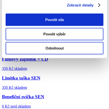
Zobrazit detaily
ks
Vložit do košíku
V košíku
Povolit vše
Sdílejte
Povolit výběr
Další nabídka
Odmítnout
8
položek
Filmový zápisník + CD
350 Kč
skladem
Limitka taška SEN
350 Kč
skladem
Benefiční svíčka SEN
0 Kč
není skladem