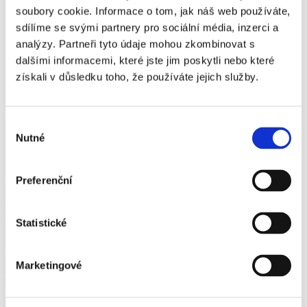
soubory cookie. Informace o tom, jak náš web používáte,
sdílíme se svými partnery pro sociální média, inzerci a
analýzy. Partneři tyto údaje mohou zkombinovat s
dalšími informacemi, které jste jim poskytli nebo které
získali v důsledku toho, že používáte jejich služby.
Placky velké 3ks
Výběr
Nutné
souhlasu
100 Kč
skladem
Preferenční
Placky na plac!
Odteď už můžete dát všem vědět, že patříte k nám, bez jediného
slova. Plackou!
Statistické
Placku můžete zapíchnout do klopy, na rukáv nebo na tašku – třeba
tu naši.
Marketingové
Tak co, plácneme si?
3x placka ⌀ 37 mm