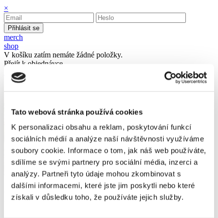
×
Přihlásit se
merch
shop
V košíku zatím nemáte žádné položky.
Přejít k objednávce
Zpět na hlavní stránku
Tato webová stránka používá cookies
K personalizaci obsahu a reklam, poskytování funkcí
sociálních médií a analýze naší návštěvnosti využíváme
soubory cookie. Informace o tom, jak náš web používáte,
sdílíme se svými partnery pro sociální média, inzerci a
analýzy. Partneři tyto údaje mohou zkombinovat s
dalšími informacemi, které jste jim poskytli nebo které
Limitka taška SEN
získali v důsledku toho, že používáte jejich služby.