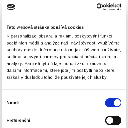
Aranžéři
Tato webová stránka používá cookies
Karel Chudý (1, 2, 3, 5, 6, 7, 8)
K personalizaci obsahu a reklam, poskytování funkcí
Petr Jirák (4, 13)
sociálních médií a analýze naší návštěvnosti využíváme
soubory cookie. Informace o tom, jak náš web používáte,
Jan Valta (9, 11)
sdílíme se svými partnery pro sociální média, inzerci a
analýzy. Partneři tyto údaje mohou zkombinovat s
Jiří Kabát (10)
dalšími informacemi, které jste jim poskytli nebo které
Adam Koubek (12)
získali v důsledku toho, že používáte jejich služby.
Výběr
Zpěv
Nutné
souhlasu
Jan Sklenář (2, 7)
Vendula Příhodová (4, 12)
Preferenční