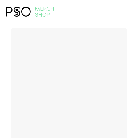
MERCH
SHOP
V košíku zatím nemáte žádné
položky.