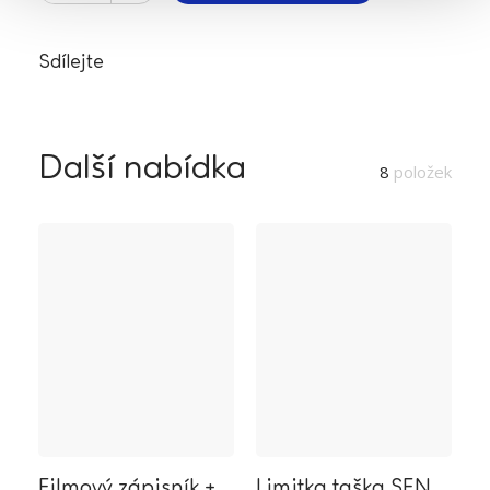
Sdílejte
Další nabídka
8
položek
Filmový zápisník +
Limitka taška SEN